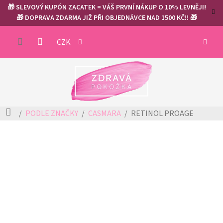
Přejít
🎁 SLEVOVÝ KUPÓN ZACATEK = VÁŠ PRVNÍ NÁKUP O 10% LEVNĚJI!
na
🎁 DOPRAVA ZDARMA JIŽ PŘI OBJEDNÁVCE NAD 1500 KČ!! 🎁
obsah
NÁKUP
CZK
KOŠÍK
Domů
PODLE ZNAČKY
CASMARA
RETINOL PROAGE