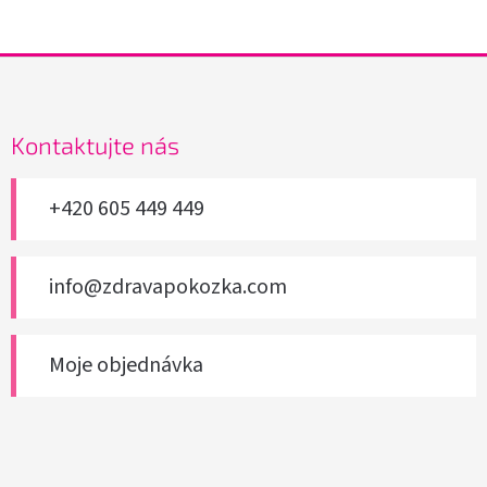
Z
á
p
a
Kontaktujte nás
t
í
+420 605 449 449
info@zdravapokozka.com
Moje objednávka