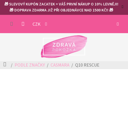
Přejít
🎁 SLEVOVÝ KUPÓN ZACATEK = VÁŠ PRVNÍ NÁKUP O 10% LEVNĚJI!
na
🎁 DOPRAVA ZDARMA JIŽ PŘI OBJEDNÁVCE NAD 1500 KČ!! 🎁
obsah
NÁKUP
CZK
KOŠÍK
Domů
PODLE ZNAČKY
CASMARA
Q10 RESCUE