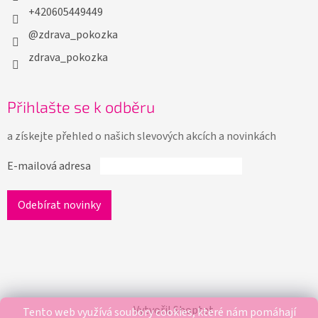
+420605449449
@zdrava_pokozka
zdrava_pokozka
Přihlašte se k odběru
a získejte přehled o našich slevových akcích a novinkách
E-mailová adresa
Vytvořil Shoptet
Tento web využívá soubory cookies, které nám pomáhají