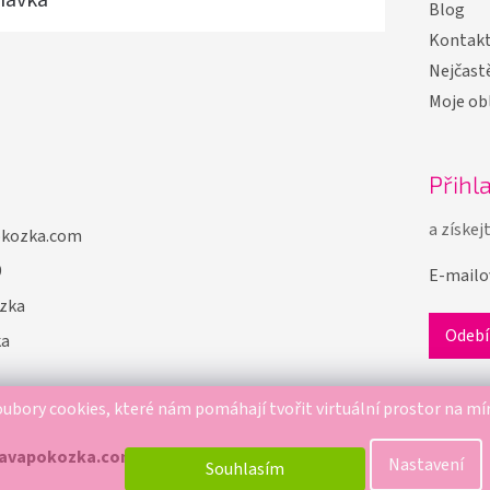
Blog
Kontak
Nejčastě
Moje ob
Přihl
a získej
okozka.com
9
E-mailo
zka
ka
ubory cookies, které nám pomáhají tvořit virtuální prostor na mí
ravapokozka.com
. Všechna práva vyhrazena.
Nastavení
Souhlasím