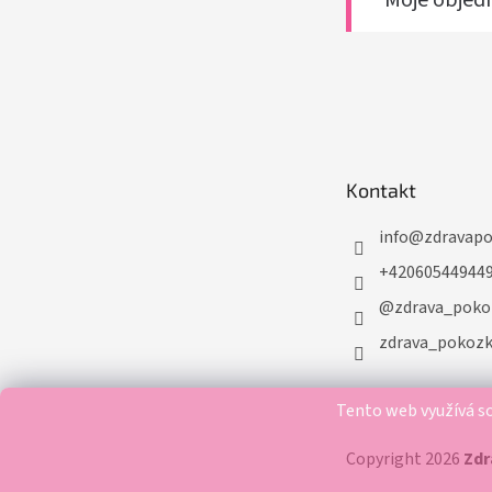
Kontakt
info
@
zdravap
+42060544944
@zdrava_poko
zdrava_pokoz
Tento web využívá so
Copyright 2026
Zd