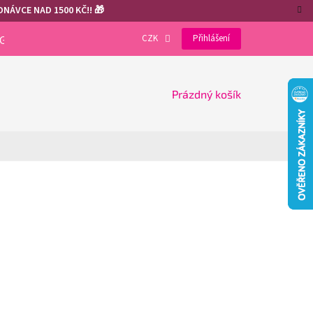
NÁVCE NAD 1500 KČ!! 🎁
CZK
Přihlášení
OGRAM
VÝHODY REGISTRACE
GDPR
COOKIES
NÁKUPNÍ
Prázdný košík
KOŠÍK