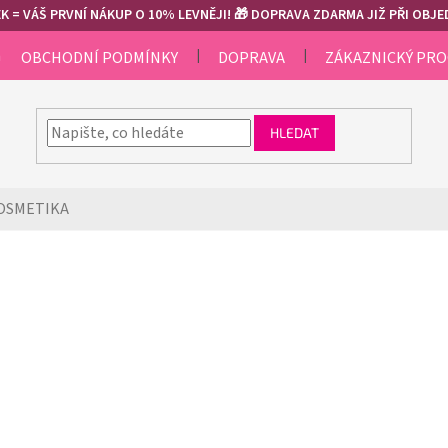
 = VÁŠ PRVNÍ NÁKUP O 10% LEVNĚJI! 🎁 DOPRAVA ZDARMA JIŽ PŘI OBJED
m
OBCHODNÍ PODMÍNKY
DOPRAVA
ZÁKAZNICKÝ PR
HLEDAT
OSMETIKA