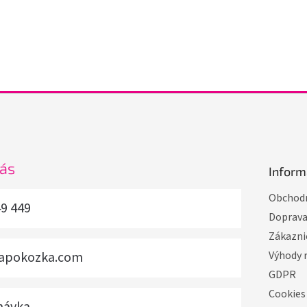
nás
Inform
Obchodn
49 449
Doprav
Zákazni
vapokozka.com
Výhody 
GDPR
Cookies
návka