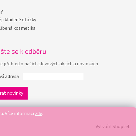
ty
ji kladené otázky
líbená kosmetika
ašte se k odběru
te přehled o našich slevových akcích a novinkách
vá adresa
ru.
Více informací
zde
.
Vytvořil Shoptet