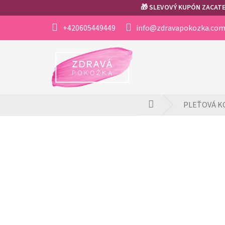
Přejít
🎁 SLEVOVÝ KUPÓN ZACATEK
na
obsah
+420605449449
info@zdravapokozka.co
PLEŤOVÁ K
Domů