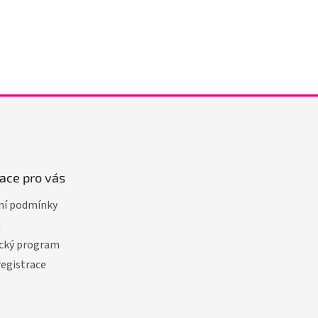
ace pro vás
í podmínky
a
cký program
registrace