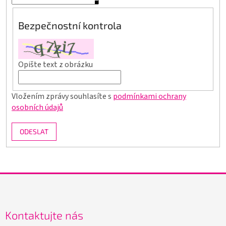
Bezpečnostní kontrola
Opište text z obrázku
Vložením zprávy souhlasíte s
podmínkami ochrany
osobních údajů
ODESLAT
Z
á
p
a
Kontaktujte nás
t