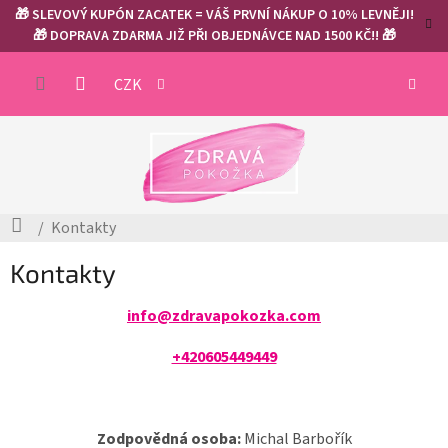
Přejít
🎁 SLEVOVÝ KUPÓN ZACATEK = VÁŠ PRVNÍ NÁKUP O 10% LEVNĚJI!
na
🎁 DOPRAVA ZDARMA JIŽ PŘI OBJEDNÁVCE NAD 1500 KČ!! 🎁
obsah
NÁKUP
CZK
KOŠÍK
Domů
Kontakty
Kontakty
info@zdravapokozka.com
+420605449449
Zodpovědná osoba:
Michal Barbořík