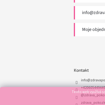
info@zdra
Moje objed
Kontakt
info
@
zdravap
+42060544944
Tento web využívá so
@zdrava_poko
zdrava_pokoz