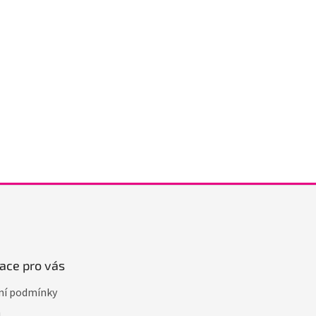
ace pro vás
í podmínky
a