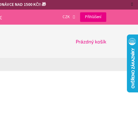
NÁVCE NAD 1500 KČ!! 🎁
CZK
Přihlášení
OGRAM
VÝHODY REGISTRACE
GDPR
COOKIES
NÁKUPNÍ
Prázdný košík
KOŠÍK