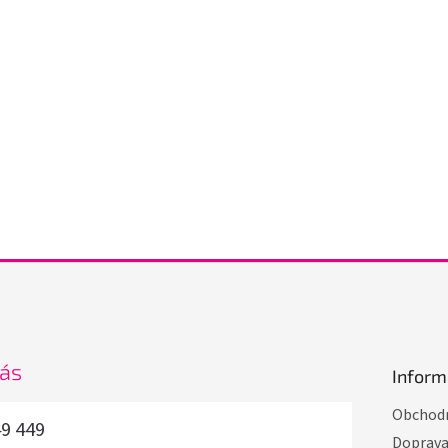
nás
Inform
Obchodn
49 449
Doprav