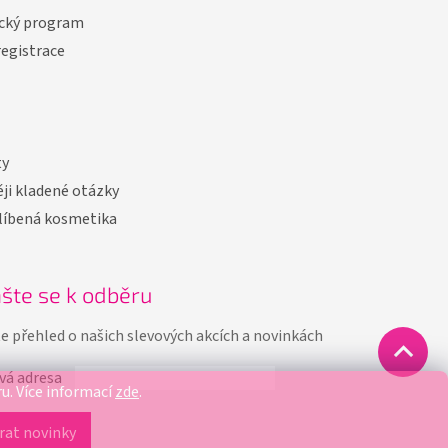
cký program
registrace
ty
ji kladené otázky
líbená kosmetika
ašte se k odběru
te přehled o našich slevových akcích a novinkách
vá adresa
ru.
Více informací
zde
.