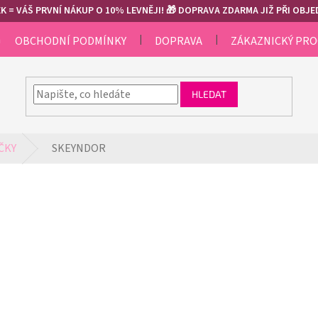
 = VÁŠ PRVNÍ NÁKUP O 10% LEVNĚJI! 🎁 DOPRAVA ZDARMA JIŽ PŘI OBJED
m
OBCHODNÍ PODMÍNKY
DOPRAVA
ZÁKAZNICKÝ PR
HLEDAT
ČKY
SKEYNDOR