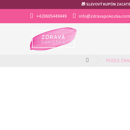
Přejít
🎁 SLEVOVÝ KUPÓN ZACATEK
na
obsah
+420605449449
info@zdravapokozka.co
PODLE ZNA
Domů