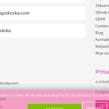
Zákazni
vapokozka.com
Výhody 
GDPR
Cookies
návka
Blog
Kontak
Nejčastě
Moje ob
Přihl
a získej
okozka.com
9
E-mailo
ubory cookies, které nám pomáhají tvořit virtuální prostor na mí
zka
ka
Nastavení
Souhlasím