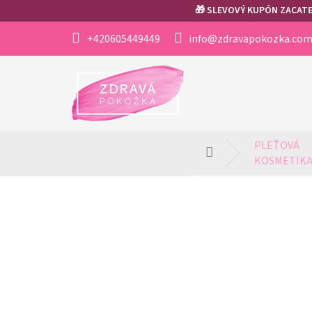
Přejít
🎁 SLEVOVÝ KUPÓN ZACATEK
na
obsah
+420605449449
info@zdravapokozka.co
PLEŤOVÁ 
Domů
KOSMETIK