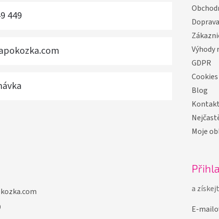
Obchodn
49 449
Doprav
Zákazni
vapokozka.com
Výhody 
GDPR
Cookies
návka
Blog
Kontak
Nejčastě
Moje ob
Přihl
a získej
okozka.com
9
E-mailo