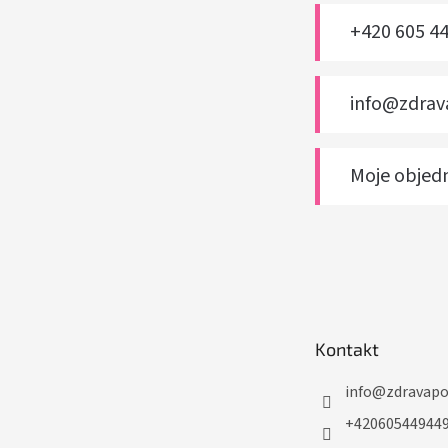
+420 605 4
info@zdra
Moje objed
Kontakt
info
@
zdravap
+42060544944