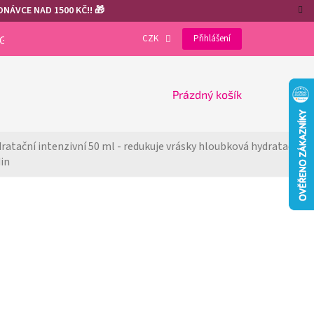
NÁVCE NAD 1500 KČ!! 🎁
CZK
Přihlášení
OGRAM
VÝHODY REGISTRACE
GDPR
COOKIES
NÁKUPNÍ
Prázdný košík
KOŠÍK
atační intenzivní 50 ml - redukuje vrásky 
hloubková hydratace 
din