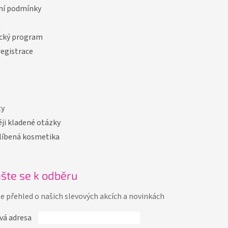
í podmínky
a
cký program
registrace
ty
ji kladené otázky
líbená kosmetika
ašte se k odběru
te přehled o našich slevových akcích a novinkách
vá adresa