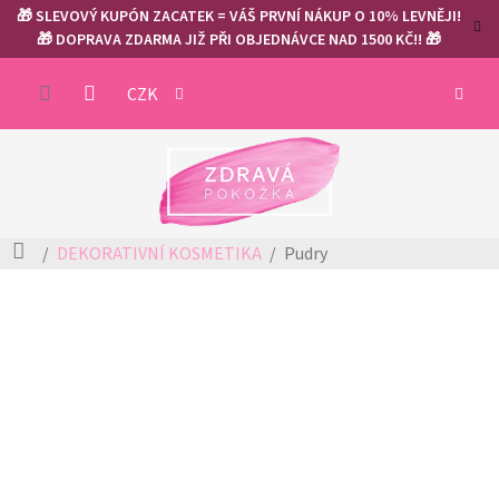
Přejít
🎁 SLEVOVÝ KUPÓN ZACATEK = VÁŠ PRVNÍ NÁKUP O 10% LEVNĚJI!
na
🎁 DOPRAVA ZDARMA JIŽ PŘI OBJEDNÁVCE NAD 1500 KČ!! 🎁
obsah
NÁKUP
CZK
KOŠÍK
Domů
DEKORATIVNÍ KOSMETIKA
Pudry