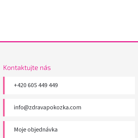
Z
á
p
a
Kontaktujte nás
t
í
+420 605 449 449
info@zdravapokozka.com
Moje objednávka