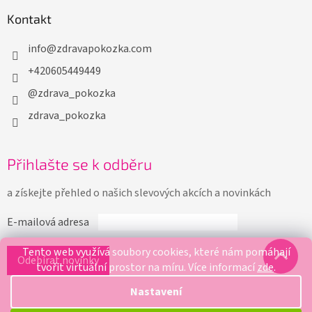
Kontakt
info
@
zdravapokozka.com
+420605449449
@zdrava_pokozka
zdrava_pokozka
Přihlašte se k odběru
a získejte přehled o našich slevových akcích a novinkách
E-mailová adresa
Tento web využívá soubory cookies, které nám pomáhají
tvořit virtuální prostor na míru.
Více informací
zde
.
Nastavení