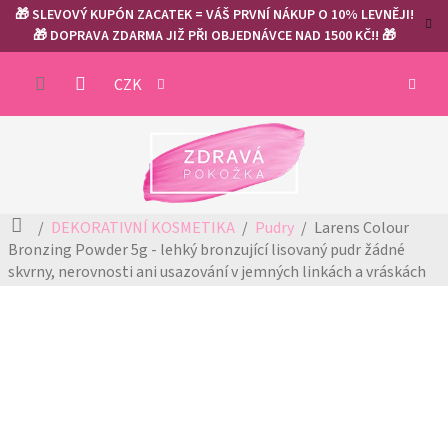
Přejít
🎁 SLEVOVÝ KUPÓN ZACATEK = VÁŠ PRVNÍ NÁKUP O 10% LEVNĚJI!
na
🎁 DOPRAVA ZDARMA JIŽ PŘI OBJEDNÁVCE NAD 1500 KČ!! 🎁
obsah
NÁKUP
CZK
KOŠÍK
Domů
DEKORATIVNÍ KOSMETIKA
Pudry
Larens Colour
Bronzing Powder 5g - lehký bronzující lisovaný pudr
žádné
skvrny, nerovnosti ani usazování v jemných linkách a vráskách