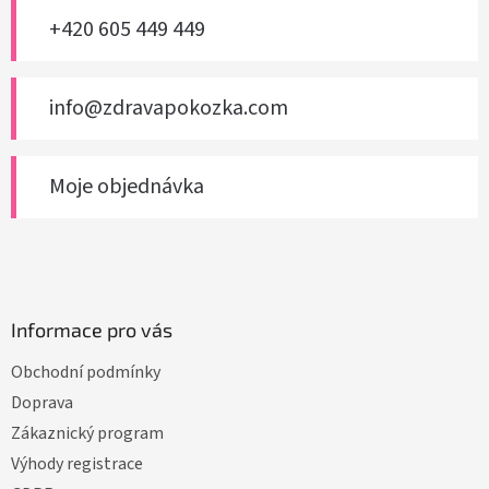
í
+420 605 449 449
info@zdravapokozka.com
Moje objednávka
Informace pro vás
Obchodní podmínky
Doprava
Zákaznický program
Výhody registrace