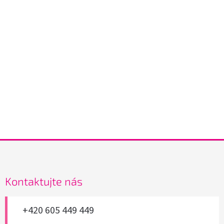
Z
á
p
a
Kontaktujte nás
t
í
+420 605 449 449