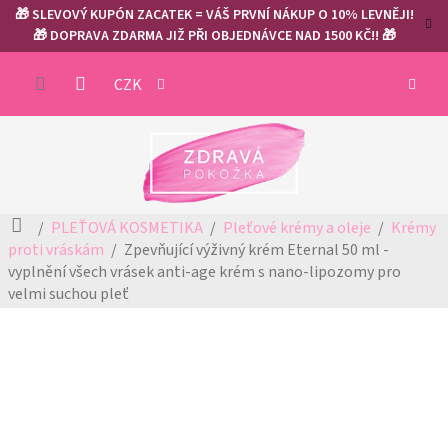
Přejít
🎁 SLEVOVÝ KUPÓN ZACATEK = VÁŠ PRVNÍ NÁKUP O 10% LEVNĚJI!
na
🎁 DOPRAVA ZDARMA JIŽ PŘI OBJEDNÁVCE NAD 1500 KČ!! 🎁
obsah
NÁKUP
CZK
KOŠÍK
Domů
PLEŤOVÁ KOSMETIKA
Pleťové krémy a oleje
Krémy
proti vráskám
Zpevňující výživný krém Eternal 50 ml -
vyplnění všech vrásek
anti-age krém s nano-lipozomy pro
velmi suchou pleť