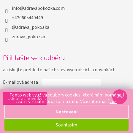
info
@
zdravapokozka.com
+420605449449
@zdrava_pokozka
zdrava_pokozka
Přihlašte se k odběru
a získejte přehled o našich slevových akcích a novinkách
E-mailová adresa
Tento web využívá soubory cookies, které nám pomáhají
tvořit virtuální prostor na míru.
Více informací
zde
.
Nastavení
Souhlasím