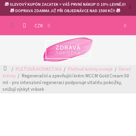
Přejít
🎁 SLEVOVÝ KUPÓN ZACATEK = VÁŠ PRVNÍ NÁKUP O 10% LEVNĚJI!
na
🎁 DOPRAVA ZDARMA JIŽ PŘI OBJEDNÁVCE NAD 1500 KČ!! 🎁
obsah
NÁKUP
CZK
KOŠÍK
Domů
PLEŤOVÁ KOSMETIKA
Pleťové krémy a oleje
Denní
krémy
Regenerační a zpevňující krém MCCM Gold Cream 50
ml - pro intenzivní regeneraci
podporuje vitalitu pokožky,
snižují výskyt vrásek