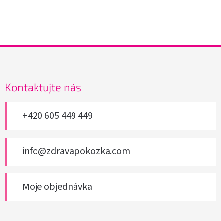
Z
á
p
a
Kontaktujte nás
t
í
+420 605 449 449
info@zdravapokozka.com
Moje objednávka