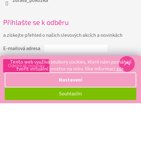
zdrava_pokozka
Přihlašte se k odběru
a získejte přehled o našich slevových akcích a novinkách
E-mailová adresa
Tento web využívá soubory cookies, které nám pomáhají
tvořit virtuální prostor na míru.
Více informací
zde
.
Nastavení
Souhlasím
Vytvořil Shoptet
Copyright 2026
Zdravapokozka.com
. Všechna práva
vyhrazena.