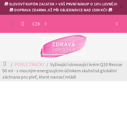
Přejít
🎁 SLEVOVÝ KUPÓN ZACATEK = VÁŠ PRVNÍ NÁKUP O 10% LEVNĚJI!
na
🎁 DOPRAVA ZDARMA JIŽ PŘI OBJEDNÁVCE NAD 1500 KČ!! 🎁
obsah
NÁKUP
CZK
KOŠÍK
Domů
PODLE ZNAČKY
Vyživující obnovující krém Q10 Rescue
50 ml - s mocným energizujícím účinkem
skutečná globální
záchrana pro pleť, které navrací mládí