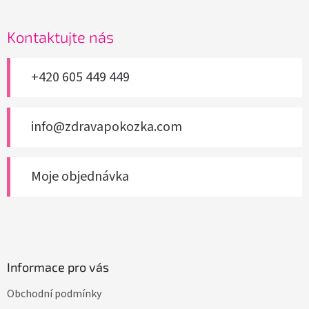
á
p
a
Kontaktujte nás
t
í
+420 605 449 449
info@zdravapokozka.com
Moje objednávka
Informace pro vás
Obchodní podmínky