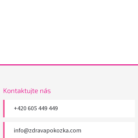
Z
á
p
a
Kontaktujte nás
t
í
+420 605 449 449
info@zdravapokozka.com