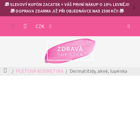
Přejít
🎁 SLEVOVÝ KUPÓN ZACATEK = VÁŠ PRVNÍ NÁKUP O 10% LEVNĚJI!
na
🎁 DOPRAVA ZDARMA JIŽ PŘI OBJEDNÁVCE NAD 1500 KČ!! 🎁
obsah
NÁKUP
CZK
KOŠÍK
Domů
PLEŤOVÁ KOSMETIKA
Dermatitidy, akné, lupénka