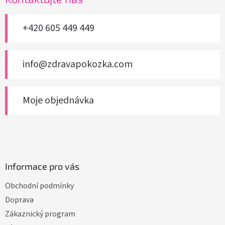
t
í
+420 605 449 449
info@zdravapokozka.com
Moje objednávka
Informace pro vás
Obchodní podmínky
Doprava
Zákaznický program