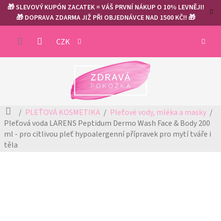
Přejít
🎁 SLEVOVÝ KUPÓN ZACATEK = VÁŠ PRVNÍ NÁKUP O 10% LEVNĚJI!
na
🎁 DOPRAVA ZDARMA JIŽ PŘI OBJEDNÁVCE NAD 1500 KČ!! 🎁
obsah
NÁKUP
CZK
KOŠÍK
Domů
PLEŤOVÁ KOSMETIKA
Pleťové vody, mléka a masky
Pleťová voda LARENS Peptidum Dermo Wash Face & Body 200
ml - pro citlivou pleť
hypoalergenní přípravek pro mytí tváře i
těla