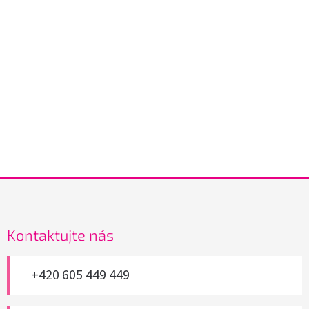
Z
á
p
a
Kontaktujte nás
t
í
+420 605 449 449