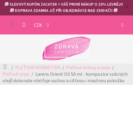
Přejít
🎁 SLEVOVÝ KUPÓN ZACATEK = VÁŠ PRVNÍ NÁKUP O 10% LEVNĚJI!
na
🎁 DOPRAVA ZDARMA JIŽ PŘI OBJEDNÁVCE NAD 1500 KČ!! 🎁
obsah
NÁKUP
CZK
KOŠÍK
Domů
PLEŤOVÁ KOSMETIKA
Pleťové krémy a oleje
Pleťové oleje
Larens Orient Oil 50 ml - kompozice vzácných
olejů
dokonale ošetřuje suchou a citlivou i mastnou pokožku