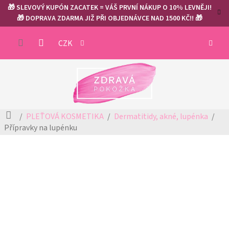
Přejít
🎁 SLEVOVÝ KUPÓN ZACATEK = VÁŠ PRVNÍ NÁKUP O 10% LEVNĚJI!
na
🎁 DOPRAVA ZDARMA JIŽ PŘI OBJEDNÁVCE NAD 1500 KČ!! 🎁
obsah
NÁKUP
CZK
KOŠÍK
Domů
PLEŤOVÁ KOSMETIKA
Dermatitidy, akné, lupénka
Přípravky na lupénku