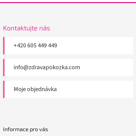
Z
á
p
a
Kontaktujte nás
t
í
+420 605 449 449
info@zdravapokozka.com
Moje objednávka
Informace pro vás