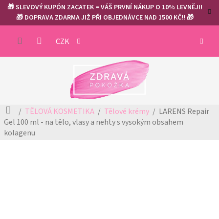
Přejít
🎁 SLEVOVÝ KUPÓN ZACATEK = VÁŠ PRVNÍ NÁKUP O 10% LEVNĚJI!
na
🎁 DOPRAVA ZDARMA JIŽ PŘI OBJEDNÁVCE NAD 1500 KČ!! 🎁
obsah
NÁKUP
CZK
KOŠÍK
Domů
TĚLOVÁ KOSMETIKA
Tělové krémy
LARENS Repair
Gel 100 ml - na tělo, vlasy a nehty
s vysokým obsahem
kolagenu