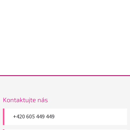
Z
á
p
a
Kontaktujte nás
t
í
+420 605 449 449