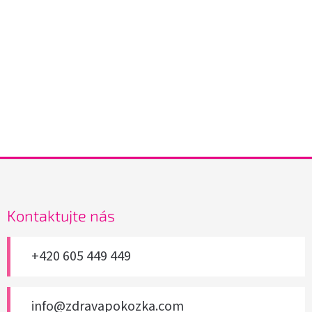
Z
á
p
a
Kontaktujte nás
t
í
+420 605 449 449
info@zdravapokozka.com