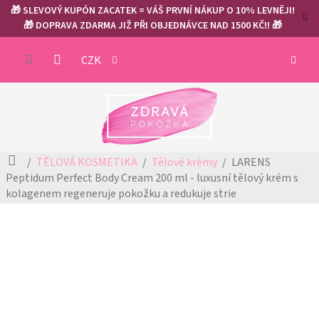
Přejít
🎁 SLEVOVÝ KUPÓN ZACATEK = VÁŠ PRVNÍ NÁKUP O 10% LEVNĚJI!
na
🎁 DOPRAVA ZDARMA JIŽ PŘI OBJEDNÁVCE NAD 1500 KČ!! 🎁
obsah
NÁKUP
CZK
KOŠÍK
Domů
TĚLOVÁ KOSMETIKA
Tělové krémy
LARENS
Peptidum Perfect Body Cream 200 ml - luxusní tělový krém s
kolagenem
regeneruje pokožku a redukuje strie