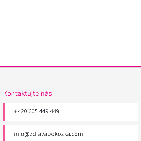
Z
á
p
a
Kontaktujte nás
t
í
+420 605 449 449
info@zdravapokozka.com