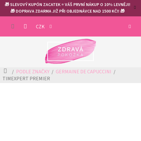
Přejít
🎁 SLEVOVÝ KUPÓN ZACATEK = VÁŠ PRVNÍ NÁKUP O 10% LEVNĚJI!
na
🎁 DOPRAVA ZDARMA JIŽ PŘI OBJEDNÁVCE NAD 1500 KČ!! 🎁
obsah
NÁKUP
CZK
KOŠÍK
Domů
PODLE ZNAČKY
GERMAINE DE CAPUCCINI
TIMEXPERT PREMIER