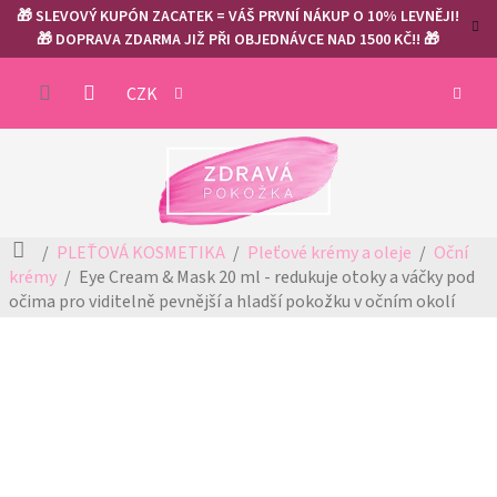
Přejít
🎁 SLEVOVÝ KUPÓN ZACATEK = VÁŠ PRVNÍ NÁKUP O 10% LEVNĚJI!
na
🎁 DOPRAVA ZDARMA JIŽ PŘI OBJEDNÁVCE NAD 1500 KČ!! 🎁
obsah
NÁKUP
CZK
KOŠÍK
Domů
PLEŤOVÁ KOSMETIKA
Pleťové krémy a oleje
Oční
krémy
Eye Cream & Mask 20 ml - redukuje otoky a váčky pod
očima
pro viditelně pevnější a hladší pokožku v očním okolí