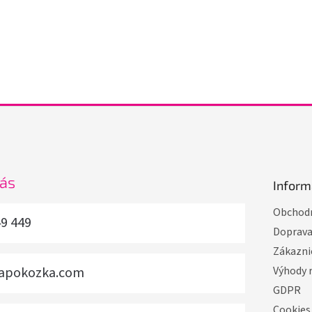
nás
Inform
Obchodn
49 449
Doprav
Zákazni
vapokozka.com
Výhody 
GDPR
Cookies