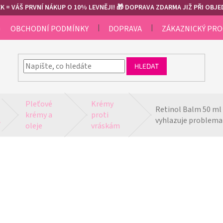
 = VÁŠ PRVNÍ NÁKUP O 10% LEVNĚJI! 🎁 DOPRAVA ZDARMA JIŽ PŘI OBJED
m
OBCHODNÍ PODMÍNKY
DOPRAVA
ZÁKAZNICKÝ PR
HLEDAT
Pleťové 
Krémy 
Retinol Balm 50 ml 
krémy a 
proti 
A
vyhlazuje problemati
oleje
vráskám