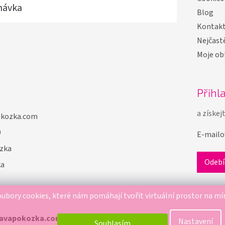
návka
Blog
Kontak
Nejčastě
Moje ob
Přihl
a získej
okozka.com
9
E-mailo
zka
ka
ubory cookies, které nám pomáhají tvořit virtuální prostor na mí
ravapokozka.com
. Všechna práva vyhrazena.
Nastavení
Souhlasím