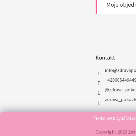
Moje objed
Kontakt
info
@
zdravap
+42060544944
@zdrava_poko
zdrava_pokoz
Tento web využívá so
Copyright 2026
Zd