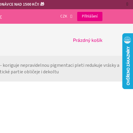
NÁVCE NAD 1500 KČ!! 🎁
CZK
Přihlášení
OGRAM
VÝHODY REGISTRACE
GDPR
COOKIES
NÁKUPNÍ
Prázdný košík
KOŠÍK
- koriguje nepravidelnou pigmentaci pleti 
redukuje vrásky a 
cké partie obličeje i dekoltu