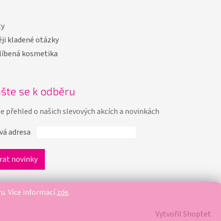
ty
ji kladené otázky
líbená kosmetika
ašte se k odběru
te přehled o našich slevových akcích a novinkách
vá adresa
ru.
Více informací
zde
.
Vytvořil Shoptet