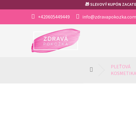
Přejít
🎁 SLEVOVÝ KUPÓN ZACATEK
na
obsah
+420605449449
info@zdravapokozka.co
PLEŤOVÁ 
Domů
KOSMETIK