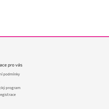
ace pro vás
í podmínky
a
cký program
registrace