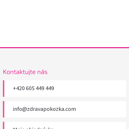
Z
á
p
a
Kontaktujte nás
t
í
+420 605 449 449
info@zdravapokozka.com