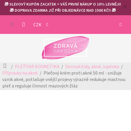
Přejít
🎁 SLEVOVÝ KUPÓN ZACATEK = VÁŠ PRVNÍ NÁKUP O 10% LEVNĚJI!
na
🎁 DOPRAVA ZDARMA JIŽ PŘI OBJEDNÁVCE NAD 1500 KČ!! 🎁
obsah
NÁKUP
CZK
KOŠÍK
Domů
PLEŤOVÁ KOSMETIKA
Dermatitidy, akné, lupénka
Přípravky na akné
Pleťový krém proti akné 50 ml - snižuje
vznik akné, potlačuje vnější projevy
výrazně redukuje mastnou
pleť a reguluje činnost mazových žláz