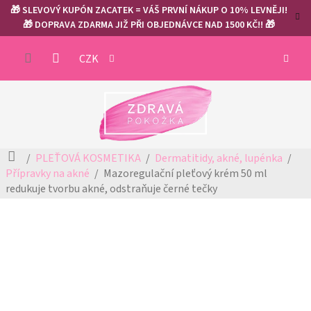
Přejít
🎁 SLEVOVÝ KUPÓN ZACATEK = VÁŠ PRVNÍ NÁKUP O 10% LEVNĚJI!
na
🎁 DOPRAVA ZDARMA JIŽ PŘI OBJEDNÁVCE NAD 1500 KČ!! 🎁
obsah
NÁKUP
CZK
KOŠÍK
Domů
PLEŤOVÁ KOSMETIKA
Dermatitidy, akné, lupénka
Přípravky na akné
Mazoregulační pleťový krém 50 ml
redukuje tvorbu akné, odstraňuje černé tečky