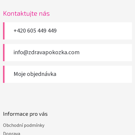
p
a
Kontaktujte nás
t
í
+420 605 449 449
info@zdravapokozka.com
Moje objednávka
Informace pro vás
Obchodní podmínky
Doprava