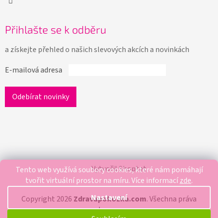
Přihlašte se k odběru
a získejte přehled o našich slevových akcích a novinkách
E-mailová adresa
Vytvořil Shoptet
Tento web využívá soubory cookies, které nám pomáhají
tvořit virtuální prostor na míru.
Více informací
zde
.
Nastavení
Copyright 2026
Zdravapokozka.com
. Všechna práva
vyhrazena.