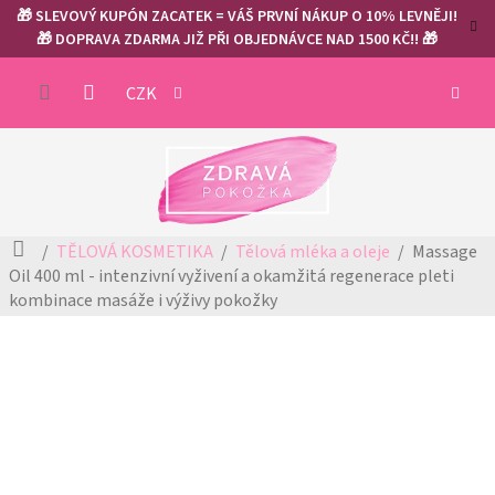
Přejít
🎁 SLEVOVÝ KUPÓN ZACATEK = VÁŠ PRVNÍ NÁKUP O 10% LEVNĚJI!
na
🎁 DOPRAVA ZDARMA JIŽ PŘI OBJEDNÁVCE NAD 1500 KČ!! 🎁
obsah
NÁKUP
CZK
KOŠÍK
Domů
TĚLOVÁ KOSMETIKA
Tělová mléka a oleje
Massage
Oil 400 ml - intenzivní vyživení a okamžitá regenerace pleti
kombinace masáže i výživy pokožky