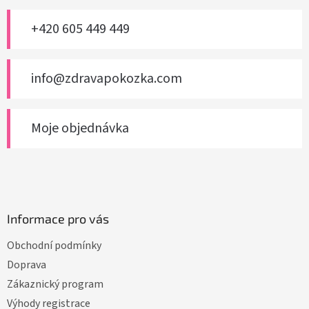
t
í
+420 605 449 449
info@zdravapokozka.com
Moje objednávka
Informace pro vás
Obchodní podmínky
Doprava
Zákaznický program
Výhody registrace