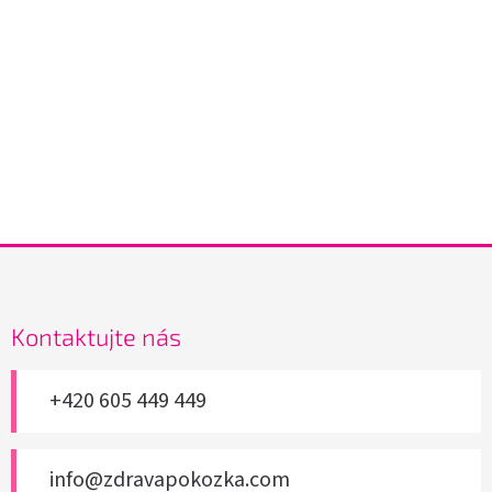
Z
á
p
a
Kontaktujte nás
t
í
+420 605 449 449
info@zdravapokozka.com