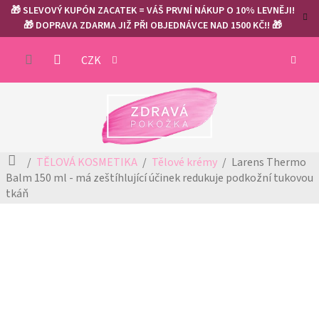
Přejít
🎁 SLEVOVÝ KUPÓN ZACATEK = VÁŠ PRVNÍ NÁKUP O 10% LEVNĚJI!
na
🎁 DOPRAVA ZDARMA JIŽ PŘI OBJEDNÁVCE NAD 1500 KČ!! 🎁
obsah
NÁKUP
CZK
KOŠÍK
Domů
TĚLOVÁ KOSMETIKA
Tělové krémy
Larens Thermo
Balm 150 ml - má zeštíhlující účinek
redukuje podkožní tukovou
tkáň