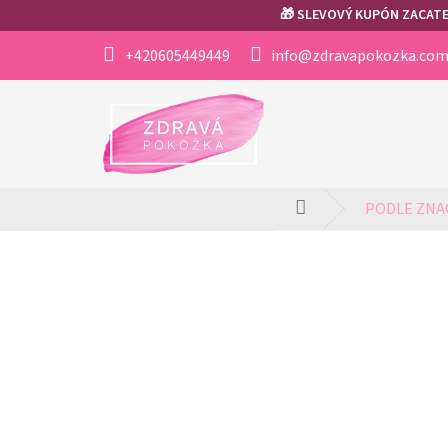
Přejít
🎁 SLEVOVÝ KUPÓN ZACATEK
na
obsah
+420605449449
info@zdravapokozka.co
PODLE ZNA
Domů