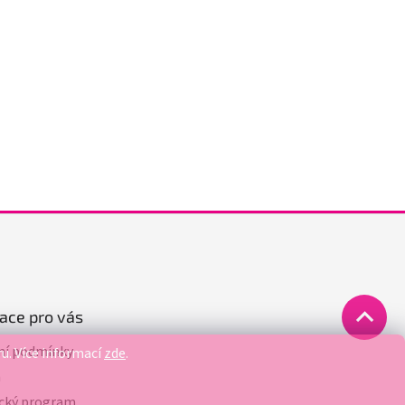
ace pro vás
í podmínky
ru.
Více informací
zde
.
a
cký program