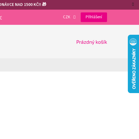
NÁVCE NAD 1500 KČ!! 🎁
CZK
Přihlášení
OGRAM
VÝHODY REGISTRACE
GDPR
COOKIES
NÁKUPNÍ
Prázdný košík
KOŠÍK