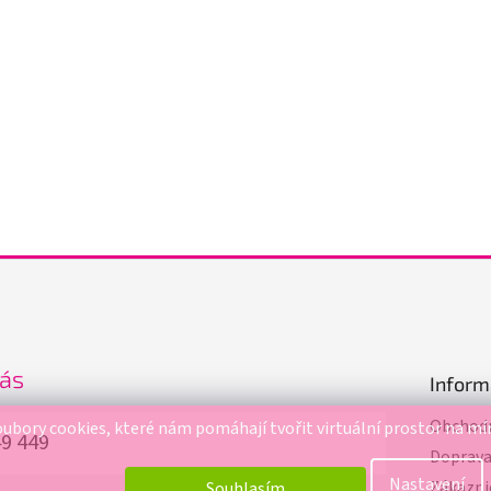
nás
Inform
Obchodn
ubory cookies, které nám pomáhají tvořit virtuální prostor na mí
49 449
Doprav
Nastavení
Zákazni
Souhlasím