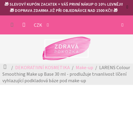
Přejít
🎁 SLEVOVÝ KUPÓN ZACATEK = VÁŠ PRVNÍ NÁKUP O 10% LEVNĚJI!
na
🎁 DOPRAVA ZDARMA JIŽ PŘI OBJEDNÁVCE NAD 1500 KČ!! 🎁
obsah
NÁKUP
CZK
KOŠÍK
Domů
DEKORATIVNÍ KOSMETIKA
Make-up
LARENS Colour
Smoothing Make up Base 30 ml - prodlužuje trvanlivost líčení
vyhlazující podkladová báze pod make-up