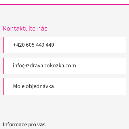
Z
á
p
a
Kontaktujte nás
t
í
+420 605 449 449
info@zdravapokozka.com
Moje objednávka
Informace pro vás