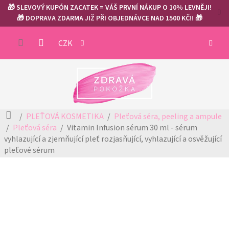
Přejít
🎁 SLEVOVÝ KUPÓN ZACATEK = VÁŠ PRVNÍ NÁKUP O 10% LEVNĚJI!
na
🎁 DOPRAVA ZDARMA JIŽ PŘI OBJEDNÁVCE NAD 1500 KČ!! 🎁
obsah
NÁKUP
CZK
KOŠÍK
Domů
PLEŤOVÁ KOSMETIKA
Pleťová séra, peeling a ampule
Pleťová séra
Vitamin Infusion sérum 30 ml - sérum
vyhlazující a zjemňující pleť
rozjasňující, vyhlazující a osvěžující
pleťové sérum