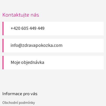
á
p
a
Kontaktujte nás
t
í
+420 605 449 449
info@zdravapokozka.com
Moje objednávka
Informace pro vás
Obchodní podmínky