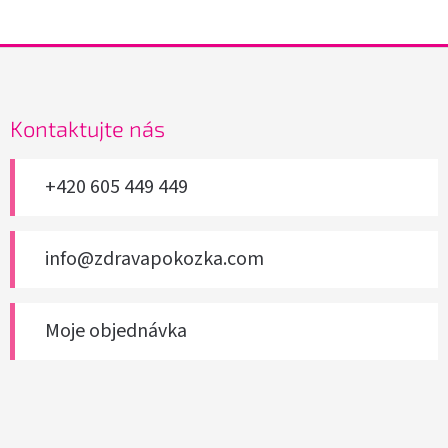
Z
á
p
a
Kontaktujte nás
t
í
+420 605 449 449
info@zdravapokozka.com
Moje objednávka