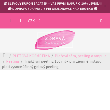
Přejít
🎁 SLEVOVÝ KUPÓN ZACATEK = VÁŠ PRVNÍ NÁKUP O 10% LEVNĚJI!
na
🎁 DOPRAVA ZDARMA JIŽ PŘI OBJEDNÁVCE NAD 1500 KČ!! 🎁
obsah
NÁKUP
CZK
KOŠÍK
Domů
PLEŤOVÁ KOSMETIKA
Pleťová séra, peeling a ampule
Peeling
Triaktivní peeling 150 ml – pro zjemnění stavu
pleti
vysoce účinný gelový peeling