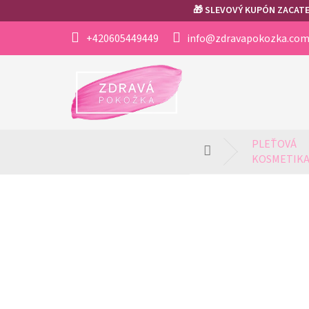
Přejít
🎁 SLEVOVÝ KUPÓN ZACATEK
na
obsah
+420605449449
info@zdravapokozka.co
PLEŤOVÁ 
Domů
KOSMETIK