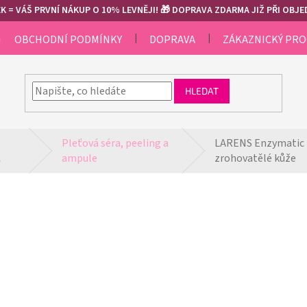
 = VÁŠ PRVNÍ NÁKUP O 10% LEVNĚJI! 🎁 DOPRAVA ZDARMA JIŽ PŘI OBJED
m
OBCHODNÍ PODMÍNKY
DOPRAVA
ZÁKAZNICKÝ PR
HLEDAT
Pleťová séra, peeling a 
LARENS Enzymatic P
A
ampule
zrohovatělé kůže