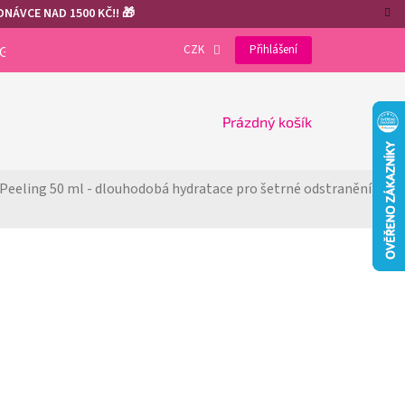
NÁVCE NAD 1500 KČ!! 🎁
CZK
Přihlášení
OGRAM
VÝHODY REGISTRACE
GDPR
COOKIES
NÁKUPNÍ
Prázdný košík
KOŠÍK
eeling 50 ml - dlouhodobá hydratace 
pro šetrné odstranění 