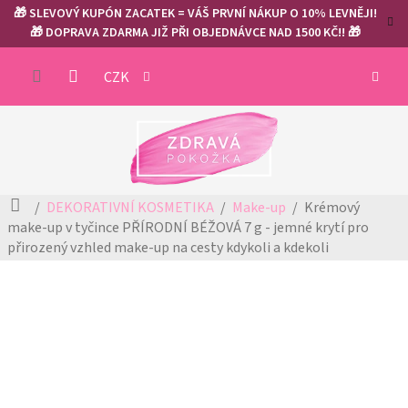
Přejít
🎁 SLEVOVÝ KUPÓN ZACATEK = VÁŠ PRVNÍ NÁKUP O 10% LEVNĚJI!
na
🎁 DOPRAVA ZDARMA JIŽ PŘI OBJEDNÁVCE NAD 1500 KČ!! 🎁
obsah
NÁKUP
CZK
KOŠÍK
Domů
DEKORATIVNÍ KOSMETIKA
Make-up
Krémový
make-up v tyčince PŘÍRODNÍ BÉŽOVÁ 7 g - jemné krytí pro
přirozený vzhled
make-up na cesty kdykoli a kdekoli