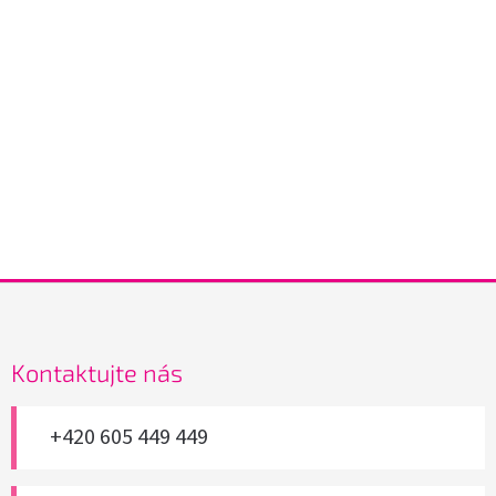
Z
á
p
a
Kontaktujte nás
t
í
+420 605 449 449