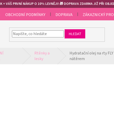
 = VÁŠ PRVNÍ NÁKUP O 10% LEVNĚJI! 🎁 DOPRAVA ZDARMA JIŽ PŘI OBJED
m
OBCHODNÍ PODMÍNKY
DOPRAVA
ZÁKAZNICKÝ PR
HLEDAT
Í 
Rtěnky a 
Hydratační olej na rty FLY
A
lesky
nátěrem