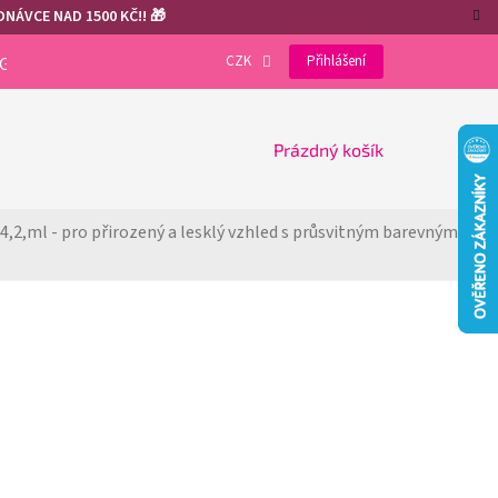
NÁVCE NAD 1500 KČ!! 🎁
CZK
Přihlášení
OGRAM
VÝHODY REGISTRACE
GDPR
COOKIES
NÁKUPNÍ
Prázdný košík
KOŠÍK
 4,2,ml - pro přirozený a lesklý vzhled 
s průsvitným barevným 