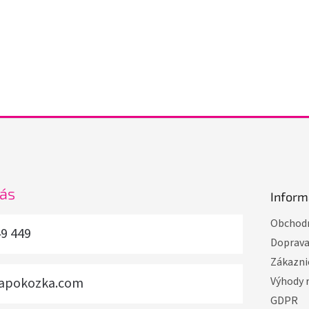
nás
Inform
Obchodn
49 449
Doprav
Zákazni
vapokozka.com
Výhody 
GDPR