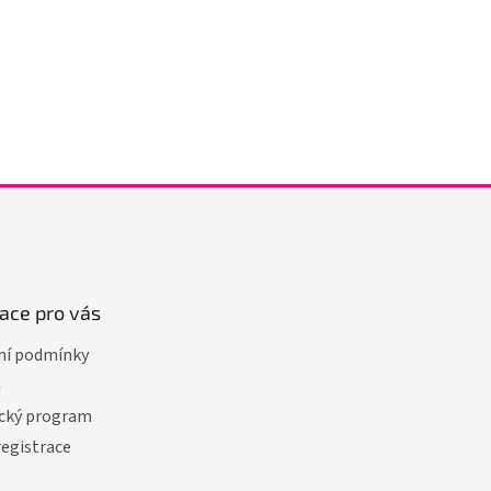
ace pro vás
í podmínky
a
cký program
registrace