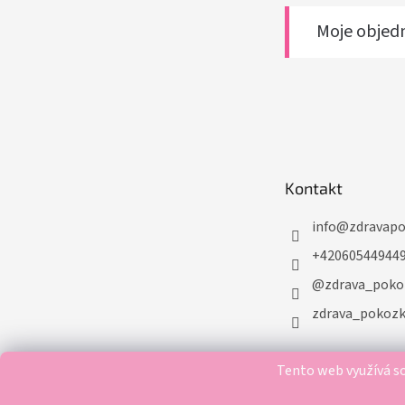
Moje objed
Kontakt
info
@
zdravap
+42060544944
@zdrava_poko
zdrava_pokoz
Tento web využívá so