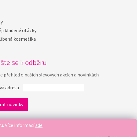
ty
ji kladené otázky
líbená kosmetika
ašte se k odběru
te přehled o našich slevových akcích a novinkách
vá adresa
ru.
Více informací
zde
.