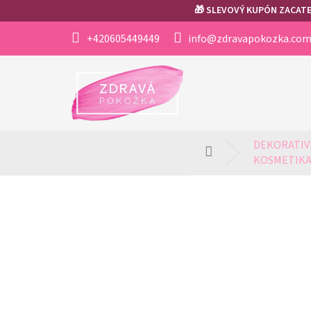
Přejít
🎁 SLEVOVÝ KUPÓN ZACATEK
na
obsah
+420605449449
info@zdravapokozka.co
DEKORATIVN
Domů
KOSMETIK