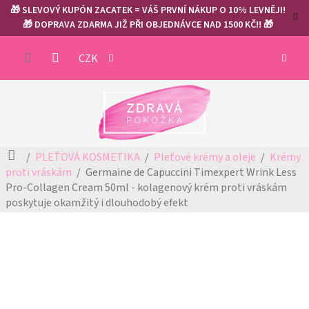
Přejít
🎁 SLEVOVÝ KUPÓN ZACATEK = VÁŠ PRVNÍ NÁKUP O 10% LEVNĚJI!
na
🎁 DOPRAVA ZDARMA JIŽ PŘI OBJEDNÁVCE NAD 1500 KČ!! 🎁
obsah
NÁKUP
CZK
KOŠÍK
Domů
PLEŤOVÁ KOSMETIKA
Pleťové krémy a oleje
Krémy
proti vráskám
Germaine de Capuccini Timexpert Wrink Less
Pro-Collagen Cream 50ml - kolagenový krém proti vráskám
poskytuje okamžitý i dlouhodobý efekt