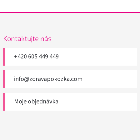
Z
á
p
a
Kontaktujte nás
t
í
+420 605 449 449
info@zdravapokozka.com
Moje objednávka