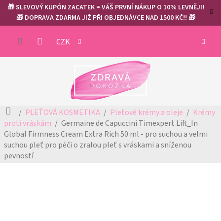
Přejít
🎁 SLEVOVÝ KUPÓN ZACATEK = VÁŠ PRVNÍ NÁKUP O 10% LEVNĚJI!
na
🎁 DOPRAVA ZDARMA JIŽ PŘI OBJEDNÁVCE NAD 1500 KČ!! 🎁
obsah
NÁKUP
CZK
KOŠÍK
Domů
PLEŤOVÁ KOSMETIKA
Pleťové krémy a oleje
Krémy
proti vráskám
Germaine de Capuccini Timexpert Lift_In
Global Firmness Cream Extra Rich 50 ml - pro suchou a velmi
suchou pleť
pro péči o zralou pleť s vráskami a sníženou
pevností