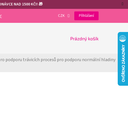
NÁVCE NAD 1500 KČ!! 🎁
CZK
Přihlášení
OGRAM
VÝHODY REGISTRACE
GDPR
COOKIES
NÁKUPNÍ
Prázdný košík
KOŠÍK
pro podporu trávicích procesů 
pro podporu normální hladiny 