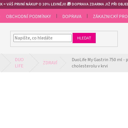
 = VÁŠ PRVNÍ NÁKUP O 10% LEVNĚJI! 🎁 DOPRAVA ZDARMA JIŽ PŘI OBJED
m
OBCHODNÍ PODMÍNKY
DOPRAVA
ZÁKAZNICKÝ PR
HLEDAT
DUO 
DuoLife My Gastrin 750 ml - 
ZDRAVÍ
LIFE
cholesterolu v krvi