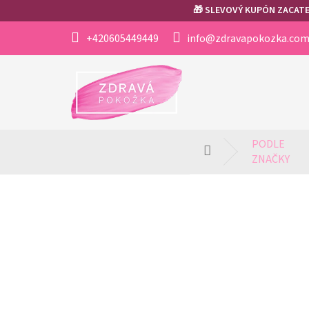
Přejít
🎁 SLEVOVÝ KUPÓN ZACATEK
na
obsah
+420605449449
info@zdravapokozka.co
PODLE 
Domů
ZNAČKY