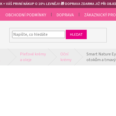
 = VÁŠ PRVNÍ NÁKUP O 10% LEVNĚJI! 🎁 DOPRAVA ZDARMA JIŽ PŘI OBJED
m
OBCHODNÍ PODMÍNKY
DOPRAVA
ZÁKAZNICKÝ PR
HLEDAT
Pleťové krémy 
Oční 
Smart Nature Eye
A
a oleje
krémy
otokům a tmav