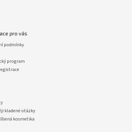
ace pro vás
í podmínky
a
cký program
registrace
ty
ji kladené otázky
líbená kosmetika