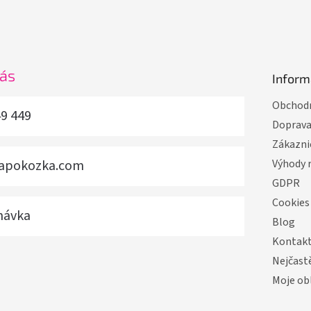
nás
Inform
Obchodn
49 449
Doprav
Zákazni
vapokozka.com
Výhody 
GDPR
Cookies
návka
Blog
Kontak
Nejčastě
Moje ob