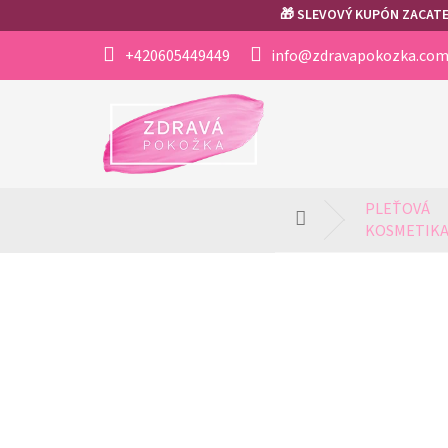
Přejít
🎁 SLEVOVÝ KUPÓN ZACATEK
na
obsah
+420605449449
info@zdravapokozka.co
PLEŤOVÁ 
Domů
KOSMETIK