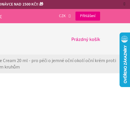
NÁVCE NAD 1500 KČ!! 🎁
CZK
Přihlášení
OGRAM
VÝHODY REGISTRACE
GDPR
COOKIES
NÁKUPNÍ
Prázdný košík
KOŠÍK
 Cream 20 ml - pro péči o jemné oční okolí 
oční krém proti 
ým kruhům