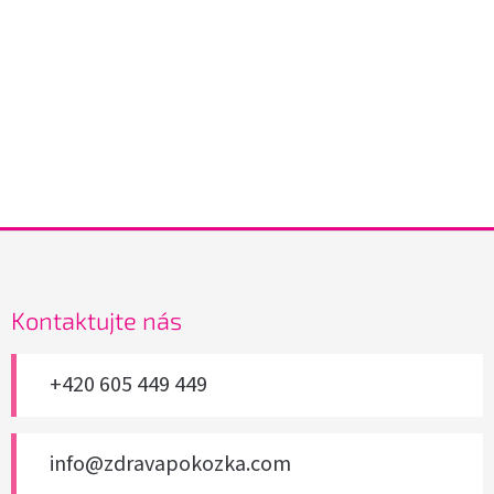
Z
á
p
a
Kontaktujte nás
t
í
+420 605 449 449
info@zdravapokozka.com