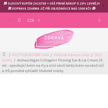
Přejít
🎁 SLEVOVÝ KUPÓN ZACATEK = VÁŠ PRVNÍ NÁKUP O 10% LEVNĚJI!
na
🎁 DOPRAVA ZDARMA JIŽ PŘI OBJEDNÁVCE NAD 1500 KČ!! 🎁
obsah
NÁKUP
CZK
KOŠÍK
Domů
PLEŤOVÁ KOSMETIKA
Pleťové krémy a oleje
Oční
krémy
Ainhoa Vegan Collagen+ Firming Eye & Lip Cream 15
ml - zpevňující krém na rty a oční okolí
lehký krém na okolí očí
a rtů pomáhá vyhladit hluboké vrásky